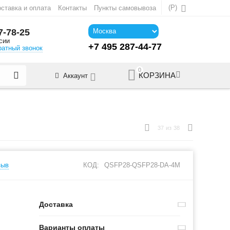
(
Р
)
ставка и оплата
Контакты
Пункты самовывоза
7-78-25
сии
+7 495 287-44-77
ратный звонок
0
КОРЗИНА
Аккаунт
37
из
38
зыв
КОД:
QSFP28-QSFP28-DA-4M
Доставка
Варианты оплаты