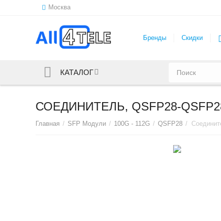
Москва
Бренды
Скидки
КАТАЛОГ
СОЕДИНИТЕЛЬ, QSFP28-QSFP28
Главная
/
SFP Модули
/
100G - 112G
/
QSFP28
/