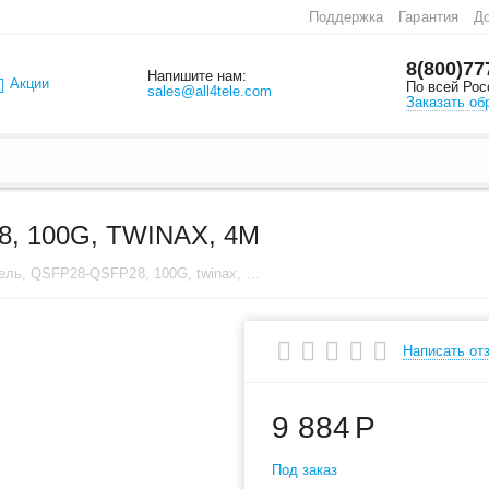
Поддержка
Гарантия
До
8(800)77
Напишите нам:
Акции
По всей Рос
sales@all4tele.com
Заказать об
, 100G, TWINAX, 4M
Соединитель, QSFP28-QSFP28, 100G, twinax, 4m
Написать от
9 884
Р
Под заказ