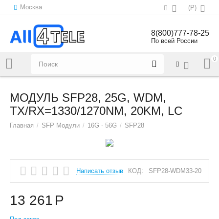
Москва
(
Р
)
8(800)777-78-25
По всей России
0
Напишите нам:
sales@all4tele.com
МОДУЛЬ SFP28, 25G, WDM,
TX/RX=1330/1270NM, 20KM, LC
Главная
/
SFP Модули
/
16G - 56G
/
SFP28
Написать отзыв
КОД:
SFP28-WDM33-20
13 261
Р