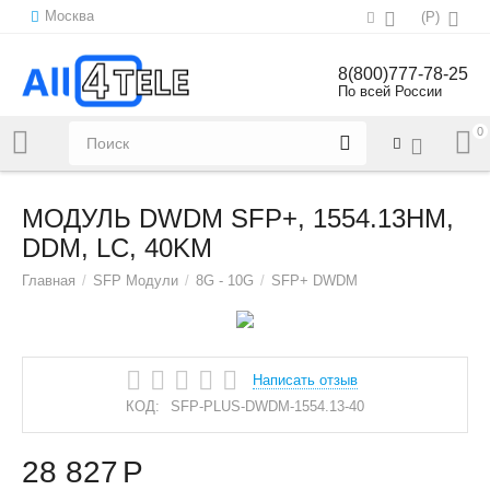
Москва
(
Р
)
8(800)777-78-25
По всей России
0
Напишите нам:
sales@all4tele.com
МОДУЛЬ DWDM SFP+, 1554.13НМ,
DDM, LC, 40KM
Главная
/
SFP Модули
/
8G - 10G
/
SFP+ DWDM
Написать отзыв
КОД:
SFP-PLUS-DWDM-1554.13-40
28 827
Р