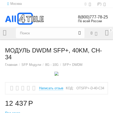
Москва
(
Р
)
8(800)777-78-25
По всей России
0
Напишите нам:
sales@all4tele.com
МОДУЛЬ DWDM SFP+, 40KM, CH-
34
Главная
/
SFP Модули
/
8G - 10G
/
SFP+ DWDM
Написать отзыв
КОД:
OTSFP+-D-40-C34
12 437
Р