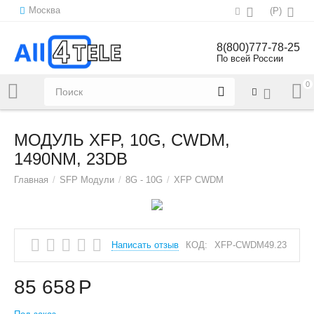
Москва
(
Р
)
8(800)777-78-25
По всей России
0
Напишите нам:
sales@all4tele.com
МОДУЛЬ XFP, 10G, CWDM,
1490NM, 23DB
Главная
/
SFP Модули
/
8G - 10G
/
XFP CWDM
Написать отзыв
КОД:
XFP-CWDM49.23
85 658
Р