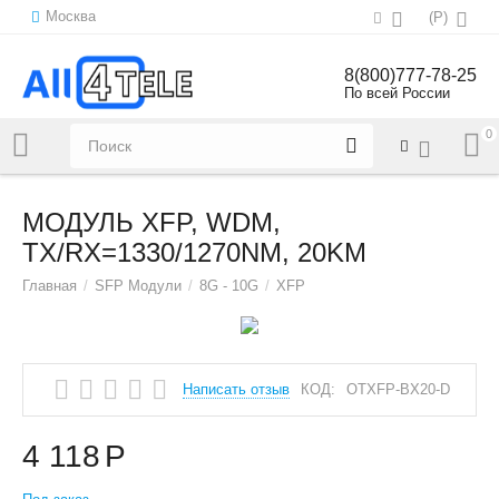
Москва
(
Р
)
8(800)777-78-25
По всей России
0
Напишите нам:
sales@all4tele.com
МОДУЛЬ XFP, WDM,
TX/RX=1330/1270NM, 20KM
Главная
/
SFP Модули
/
8G - 10G
/
XFP
Написать отзыв
КОД:
OTXFP-BX20-D
4 118
Р