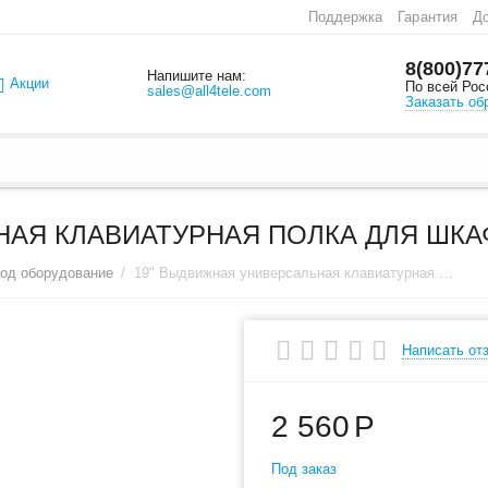
Поддержка
Гарантия
До
8(800)77
Напишите нам:
Акции
По всей Рос
sales@all4tele.com
Заказать об
АЯ КЛАВИАТУРНАЯ ПОЛКА ДЛЯ ШКАФ
под оборудование
/
19" Выдвижная универсальная клавиатурная полка для шкафов, 450 мм
Написать от
2 560
Р
Под заказ