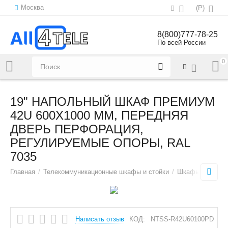
Москва
(
Р
)
8(800)777-78-25
По всей России
0
Напишите нам:
sales@all4tele.com
19" НАПОЛЬНЫЙ ШКАФ ПРЕМИУМ
42U 600Х1000 ММ, ПЕРЕДНЯЯ
ДВЕРЬ ПЕРФОРАЦИЯ,
РЕГУЛИРУЕМЫЕ ОПОРЫ, RAL
7035
Главная
/
Телекоммуникационные шкафы и стойки
/
Шкафы наполь
Написать отзыв
КОД:
NTSS-R42U60100PD