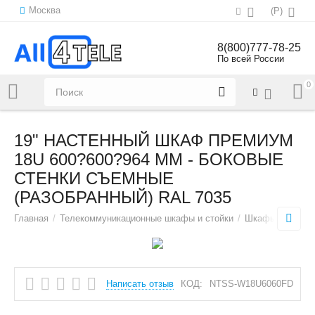
Москва
(
Р
)
8(800)777-78-25
По всей России
0
Напишите нам:
sales@all4tele.com
19" НАСТЕННЫЙ ШКАФ ПРЕМИУМ
18U 600?600?964 ММ - БОКОВЫЕ
СТЕНКИ СЪЕМНЫЕ
(РАЗОБРАННЫЙ) RAL 7035
Главная
/
Телекоммуникационные шкафы и стойки
/
Шкафы настенн
Написать отзыв
КОД:
NTSS-W18U6060FD