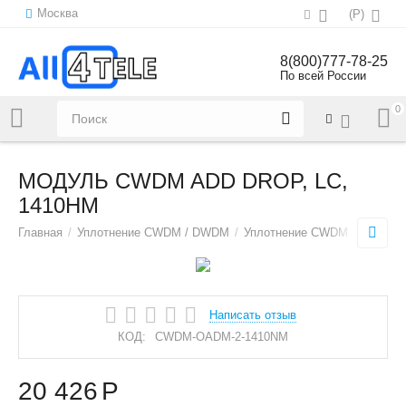
Москва
(
Р
)
8(800)777-78-25
По всей России
0
Напишите нам:
sales@all4tele.com
МОДУЛЬ CWDM ADD DROP, LC,
1410НМ
Главная
/
Уплотнение CWDM / DWDM
/
Уплотнение CWDM
/
CWDM 
Написать отзыв
КОД:
CWDM-OADM-2-1410NM
20 426
Р