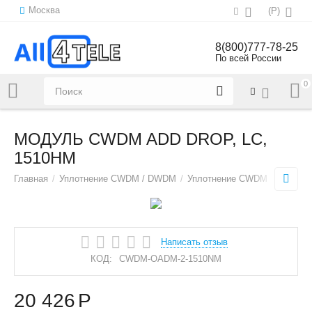
Москва
(
Р
)
8(800)777-78-25
По всей России
0
Напишите нам:
sales@all4tele.com
МОДУЛЬ CWDM ADD DROP, LC,
1510НМ
Главная
/
Уплотнение CWDM / DWDM
/
Уплотнение CWDM
/
CWDM 
Написать отзыв
КОД:
CWDM-OADM-2-1510NM
20 426
Р