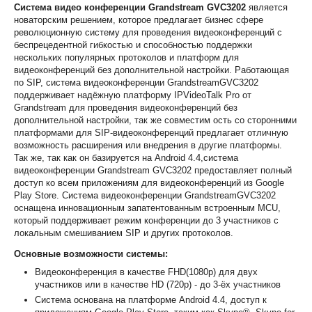
Система видео конференции
Grandstream
GVC3202
является
новаторским решением, которое предлагает бизнес сфере
революционную систему для проведения видеоконференций с
беспрецедентной гибкостью и способностью поддержки
нескольких популярных протоколов и платформ для
видеоконференций без дополнительной настройки. Работающая
по SIP, система видеоконференции
Grandstream
GVC3202
поддерживает надёжную платформу IPVideoTalk Pro от
Grandstream для проведения видеоконференций без
дополнительной настройки, так же совместим ость со сторонними
платформами для SIP-видеоконференций предлагает отличную
возможность расширения или внедрения в другие платформы.
Так же, так как он базируется на Android 4.4,система
видеоконференции
Grandstream
GVC3202 предоставляет полный
доступ ко всем приложениям для видеоконференций из Google
Play Store. Система видеоконференции
Grandstream
GVC3202
оснащена инновационным запатентованным встроенным MCU,
который поддерживает режим конференции до 3 участников с
локальным смешиванием SIP и других протоколов.
Основные возможности системы:
Видеоконференция в качестве FHD(1080p) для двух
участников или в качестве HD (720p) - до 3-ёх участников
Система основана на платформе Android 4.4, доступ к