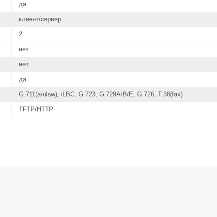
да
клиент/сервер
2
нет
нет
да
G.711(a/ulaw), iLBC, G.723, G.729A/B/E, G.726, T.38(fax)
TFTP/HTTP