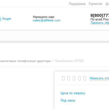
Поддержка
Гарантия
До
8(800)77
Напишите нам:
Акции
По всей Рос
sales@all4tele.com
Заказать об
Аналоговые телефонные адаптеры
/
Grandstream HT502
Написать от
Цена по запросу
Под заказ