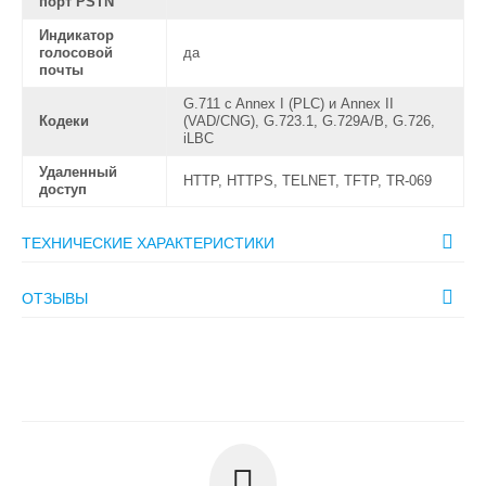
порт PSTN
Индикатор
голосовой
да
почты
G.711 c Annex I (PLC) и Annex II
Кодеки
(VAD/CNG), G.723.1, G.729A/B, G.726,
iLBC
Удаленный
HTTP, HTTPS, TELNET, TFTP, TR-069
доступ
ТЕХНИЧЕСКИЕ ХАРАКТЕРИСТИКИ
ОТЗЫВЫ