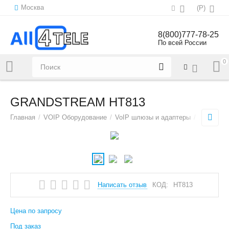
Москва
(
Р
)
8(800)777-78-25
По всей России
0
Напишите нам:
sales@all4tele.com
GRANDSTREAM HT813
Главная
/
VOIP Оборудование
/
VoIP шлюзы и адаптеры
/
Аналогов
Написать отзыв
КОД:
HT813
Цена по запросу
Под заказ