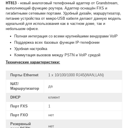
HT813
- новый аналоговый телефонный адаптер от Grandstream,
выполняющий функцию роутера. Адаптер оснащён FXS и
гигабитными сетевыми портами. Удобный дизайн, маршрутизатор,
питание устройства от микро-USB кабеля делают данную модель
идеальной для использования как в частном доме, так и
небольшом офисе.
Полная интеграция со всеми крупнейшими вендорами VoIP
Поддержка всех базовых функции IP-телефонии
Удобная настройка
Коммутация вызовов между PSTN и VoIP средой
Технические характеристики:
Порты Ethernet
1 х 10/100/1000 RJ45(WAN,LAN)
NAT/
да
Маршрутизатор
DHCP
клиент
Порт FXS
1
Порт FXO
нет
Резервный
нет