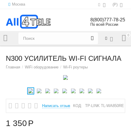
Москва
(
Р
)
8(800)777-78-25
По всей России
0
Напишите нам:
sales@all4tele.com
N300 УСИЛИТЕЛЬ WI-FI СИГНАЛА
Главная
/
WiFi оборудование
/
Wi-Fi роутеры
Написать отзыв
КОД:
TP-LINK TL-WA850RE
1 350
Р