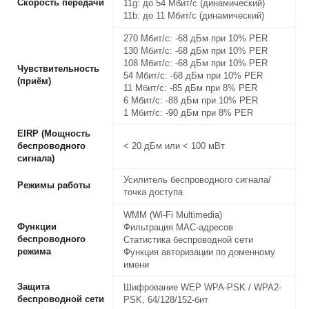
Скороcть передачи
11g: до 54 Мбит/с (динамический)
11b: до 11 Мбит/с (динамический)
270 Мбит/с: -68 дБм при 10% PER
130 Мбит/с: -68 дБм при 10% PER
108 Мбит/с: -68 дБм при 10% PER
Чувствительность
54 Мбит/с: -68 дБм при 10% PER
(приём)
11 Мбит/с: -85 дБм при 8% PER
6 Мбит/с: -88 дБм при 10% PER
1 Мбит/с: -90 дБм при 8% PER
EIRP (Мощность
беспроводного
< 20 дБм или < 100 мВт
сигнала)
Усилитель беспроводного сигнала/
Режимы работы
точка доступа
WMM (Wi-Fi Multimedia)
Функции
Фильтрация MAC-адресов
беспроводного
Статистика беспроводной сети
режима
Функция авторизации по доменному
имени
Защита
Шифрование WEP WPA-PSK / WPA2-
беспроводной сети
PSK, 64/128/152-бит