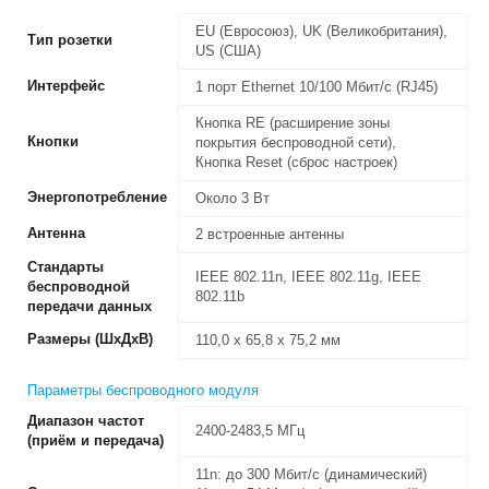
EU (Евросоюз), UK (Великобритания),
Тип розетки
US (США)
Интерфейс
1 порт Ethernet 10/100 Мбит/с (RJ45)
Кнопка RE (расширение зоны
Кнопки
покрытия беспроводной сети),
Кнопка Reset (сброс настроек)
Энергопотребление
Около 3 Вт
Антенна
2 встроенные антенны
Стандарты
IEEE 802.11n, IEEE 802.11g, IEEE
беспроводной
802.11b
передачи данных
Размеры (ШхДхВ)
110,0 x 65,8 x 75,2 мм
Параметры беспроводного модуля
Диапазон частот
2400-2483,5 МГц
(приём и передача)
11n: до 300 Мбит/с (динамический)