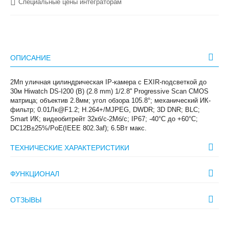
Специальные цены интеграторам
ОПИСАНИЕ
2Мп уличная цилиндрическая IP-камера с EXIR-подсветкой до
30м Hiwatch DS-I200 (B) (2.8 mm) 1/2.8'' Progressive Scan CMOS
матрица; объектив 2.8мм; угол обзора 105.8°; механический ИК-
фильтр; 0.01Лк@F1.2; H.264+/MJPEG, DWDR; 3D DNR; BLC;
Smart ИК; видеобитрейт 32кб/с-2Мб/с; IP67; -40°C до +60°C;
DC12В±25%/PoE(IEEE 802.3af); 6.5Вт макс.
ТЕХНИЧЕСКИЕ ХАРАКТЕРИСТИКИ
ФУНКЦИОНАЛ
ОТЗЫВЫ