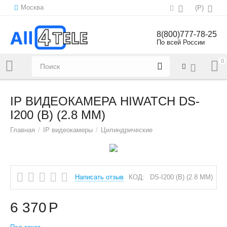
Москва
(
Р
)
8(800)777-78-25
По всей России
0
Напишите нам:
sales@all4tele.com
IP ВИДЕОКАМЕРА HIWATCH DS-
I200 (B) (2.8 MM)
Главная
/
IP видеокамеры
/
Цилиндрические
Написать отзыв
КОД:
DS-I200 (B) (2.8 MM)
6 370
Р