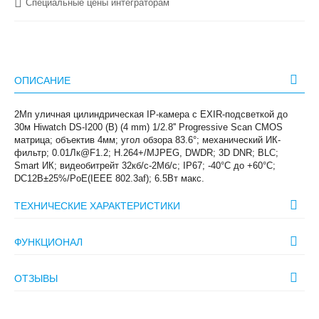
Специальные цены интеграторам
ОПИСАНИЕ
2Мп уличная цилиндрическая IP-камера с EXIR-подсветкой до
30м Hiwatch DS-I200 (B) (4 mm) 1/2.8'' Progressive Scan CMOS
матрица; объектив 4мм; угол обзора 83.6°; механический ИК-
фильтр; 0.01Лк@F1.2; H.264+/MJPEG, DWDR; 3D DNR; BLC;
Smart ИК; видеобитрейт 32кб/с-2Мб/с; IP67; -40°C до +60°C;
DC12В±25%/PoE(IEEE 802.3af); 6.5Вт макс.
ТЕХНИЧЕСКИЕ ХАРАКТЕРИСТИКИ
ФУНКЦИОНАЛ
ОТЗЫВЫ