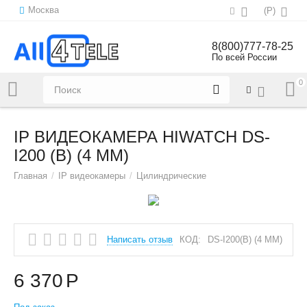
Москва
(
Р
)
8(800)777-78-25
По всей России
0
Напишите нам:
sales@all4tele.com
IP ВИДЕОКАМЕРА HIWATCH DS-
I200 (B) (4 MM)
Главная
/
IP видеокамеры
/
Цилиндрические
Написать отзыв
КОД:
DS-I200(B) (4 MM)
6 370
Р