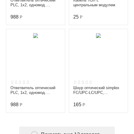
Ответвитель оптический
Кабель ТОЛ с
PLC, 1х2, одномод.
центральным модулем
(G657A1), равномерный,
1260-1650 nm, 1 m, 0...
988
25
Р
Р
Ответвитель оптический
Шнур оптический simplex
PLC, 1х2, одномод.
FC/UPC-LC/UPC,
(G657A1), равномерный,
одномодовый (9/125 мкм),
1260-1650 nm, 1 m, 3...
диаметр 3.0 мм, длина...
988
165
Р
Р