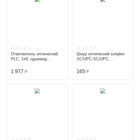
Ответвитель оптический
Шнур оптический simplex
PLC, 1х8, одномод.
SC/UPC-SC/UPC,
(G657A1), равномерный,
одномодовый (9/125 мкм),
1260-1650 nm, 1 m, 3...
диаметр 3.0 мм, длина...
1 977
165
Р
Р