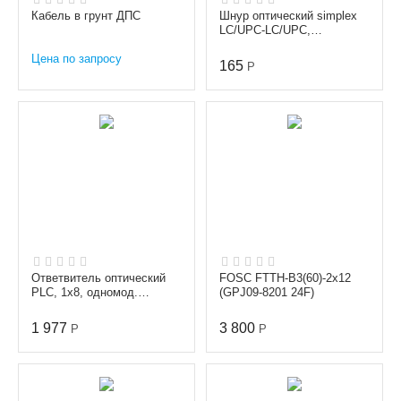
Кабель в грунт ДПС
Шнур оптический simplex
LC/UPC-LC/UPC,
одномодовый (9/125 мкм),
Цена по запросу
диаметр 3.0 мм, длина...
165
Р
Ответвитель оптический
FOSC FTTH-B3(60)-2x12
PLC, 1х8, одномод.
(GPJ09-8201 24F)
(G657A1), равномерный,
1260-1650 nm, 1m, 0....
1 977
3 800
Р
Р