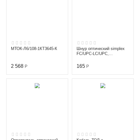
МТОК-Л6/108-1КТ3645-К
Шнур оптический simplex
FC/UPC-LC/UPC,
одномодовый (9/125 мкм),
диаметр 3.0 мм, длина...
2 568
165
Р
Р