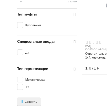
0
Р
13981
Р
Тип муфты
Купольные
Специальные вводы
КОД:
OC-PLC-1X4-SM(
Да
Ответвитель о
1х4, одномод. 
равномерный, 
m, 0...
1 071
Р
Тип герметизации
Механическая
ТУТ
Сбросить