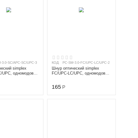
-3.0-SC/APC-SC/UPC-3
КОД:
PC-SM-3.0-FC/UPC-LC/UPC-2
еский simplex
Шнур оптический simplex
/UPC, одномодовый
FC/UPC-LC/UPC, одномодовый
), диаметр 3.0 мм,
(9/125 мкм), диаметр 3.0 мм,
длина...
165
Р