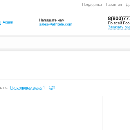
Поддержка
Гарантия
До
8(800)77
Напишите нам:
Акции
По всей Рос
sales@all4tele.com
Заказать об
ь по:
Популярные выше
12