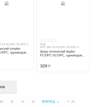
-3.0-SC/APC-SC/APC-1
КОД:
DPC-SM-3.0-FC/UPC-SC/UPC-2
еский simplex
Шнур оптический duplex
/APC, одномодовый
FC/UPC-SC/UPC, одномодовый
), диаметр 3.0 мм,
(9/125 мкм), диаметр 3.0 мм,
длина 2 м
329
Р
ров
10
11
12
13
ВПЕРЕД
7 - 21