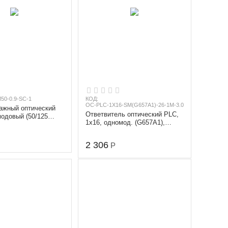
50-0.9-SC-1
КОД:
OC-PLC-1X16-SM(G657A1)-26-1M-3.0-NC/NC
ажный оптический
Ответвитель оптический PLC,
одовый (50/125
1х16, одномод. (G657A1),
етр 0.9 мм, длина 1
равномерный, 1260-1650 nm, 1
m, ...
2 306
Р