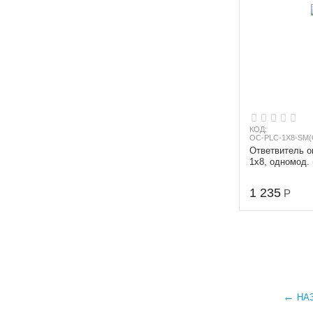
КОД:
OC-PLC-1X8-SM(
Ответвитель о
1х8, одномод. 
равномерный, 
m, 0...
1 235
Р
НА