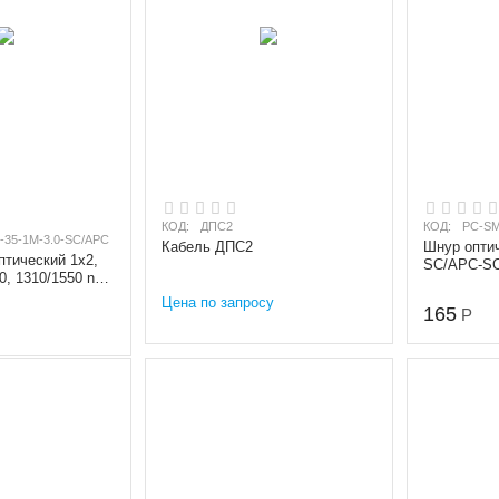
КОД:
ДПС2
КОД:
PC-SM
-35-1M-3.0-SC/APC
Кабель ДПС2
Шнур оптич
птический 1х2,
SC/APC-SC
0, 1310/1550 nm,
(9/125 мкм
C/APC
длина...
Цена по запросу
165
Р