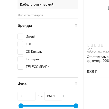
Кабель оптический
Фильтры товаров
Бренды
Инкаб
КЭС
КОД:
ОК Кабель
OC-1X2-SM-20/80
Ответвитель о
Kimwipes
одномод., 20/8
1 m, 3 mm, S
TELECOMPARK
988
Р
Цена
Р
–
Р