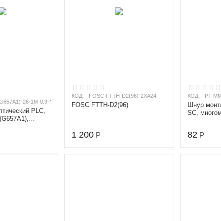
КОД:
FOSC FTTH-D2(96)-2XA24
КОД:
PT-MM
G657A1)-26-1M-0.9-NC/NC
FOSC FTTH-D2(96)
Шнур монт
птический PLC,
SC, многом
(G657A1),
мкм), диам
1260-1650 nm, 1
м
1 200
82
Р
Р