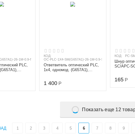
КОД:
КОД:
PC-SM
G657A1)-26-1M-0.9-NC/NC
OC-PLC-1X4-SM(G657A1)-26-1M-0.9-SC/APC
Шнур оптич
птический PLC,
Ответвитель оптический PLC,
SC/APC-SC
(G657A1),
1х4, одномод. (G657A1),
(9/125 мкм
1260-1650 nm, 1
равномерный, 1260-1650 nm, 1
длина...
165
m, 0...
Р
1 400
Р
Показать еще 12 това
ЗАД
1
2
3
4
5
6
7
8
9