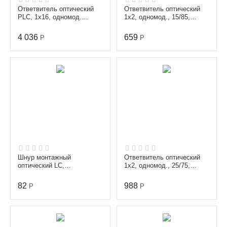
Ответвитель оптический
Ответвитель оптический
PLC, 1х16, одномод.
1х2, одномод., 15/85,
(G657A1), равномерный,
1310/1550 nm, 1 m, 0.9
1260-1650 nm, 1 m, ...
mm, неоконцованный
4 036
659
Р
Р
Шнур монтажный
Ответвитель оптический
оптический LC,
1х2, одномод., 25/75,
многомодовый (50/125
1310/1550 nm, 1 m, 0.9
мкм), диаметр 0.9 мм,
mm, SC/APC
82
988
Р
Р
длина 1 м