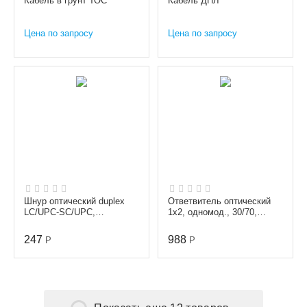
Кабель в грунт ТОС
Кабель ДПЛ
Цена по запросу
Цена по запросу
Шнур оптический duplex
Ответвитель оптический
LC/UPC-SC/UPC,
1х2, одномод., 30/70,
одномодовый (9/125 мкм),
1310/1550 nm, 1 m, 3 mm,
диаметр 3.0 мм, длина 1 м
SC/APC
247
988
Р
Р