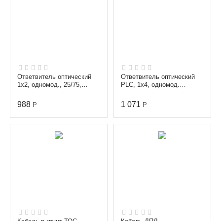
Ответвитель оптический
Ответвитель оптический
1х2, одномод., 25/75,
PLC, 1х4, одномод.
1310/1550 nm, 1 m, 3 mm,
(G657A1), равномерный,
SC/APC
1260-1650 nm, 1 m, 3...
988
1 071
Р
Р