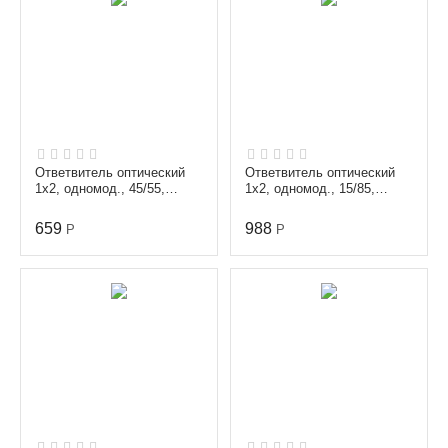
Ответвитель оптический
Ответвитель оптический
1х2, одномод., 45/55,
1х2, одномод., 15/85,
1310/1550 nm, 1 m, 0.9
1310/1510 nm, 1 m, 0.9
mm, неоконцованный
mm, SC/APC
659
988
Р
Р