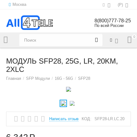
Москва
(
Р
)
8(800)777-78-25
По всей России
0
Напишите нам:
sales@all4tele.com
МОДУЛЬ SFP28, 25G, LR, 20KM,
2XLC
Главная
/
SFP Модули
/
16G - 56G
/
SFP28
Написать отзыв
КОД:
SFP28-LR.LC.20