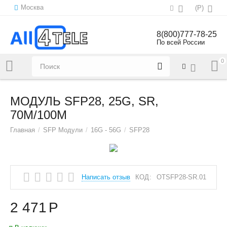
Москва
(
Р
)
8(800)777-78-25
По всей России
0
Напишите нам:
sales@all4tele.com
МОДУЛЬ SFP28, 25G, SR,
70M/100M
Главная
/
SFP Модули
/
16G - 56G
/
SFP28
Написать отзыв
КОД:
OTSFP28-SR.01
2 471
Р