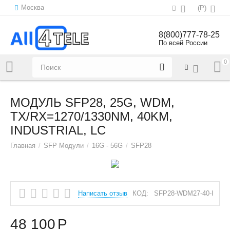
Москва
(
Р
)
8(800)777-78-25
По всей России
0
Напишите нам:
sales@all4tele.com
МОДУЛЬ SFP28, 25G, WDM,
TX/RX=1270/1330NM, 40KM,
INDUSTRIAL, LC
Главная
/
SFP Модули
/
16G - 56G
/
SFP28
Написать отзыв
КОД:
SFP28-WDM27-40-I
48 100
Р