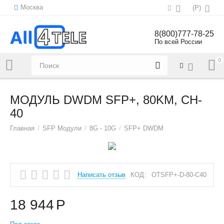
Москва
(
Р
)
8(800)777-78-25
По всей России
0
Напишите нам:
sales@all4tele.com
МОДУЛЬ DWDM SFP+, 80KM, CH-
40
Главная
/
SFP Модули
/
8G - 10G
/
SFP+ DWDM
Написать отзыв
КОД:
OTSFP+-D-80-C40
18 944
Р