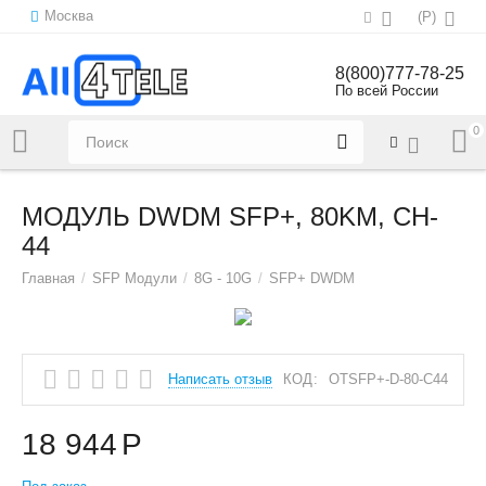
Москва
(
Р
)
8(800)777-78-25
По всей России
0
Напишите нам:
sales@all4tele.com
МОДУЛЬ DWDM SFP+, 80KM, CH-
44
Главная
/
SFP Модули
/
8G - 10G
/
SFP+ DWDM
Написать отзыв
КОД:
OTSFP+-D-80-C44
18 944
Р